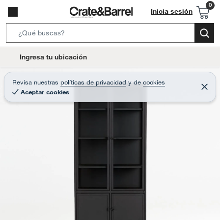
Inicia sesión
S
e
l
Ingresa tu ubicación
a
o
r
c
Revisa nuestras
políticas de privacidad
y
de
cookies
c
C
a
Aceptar cookies
e
h
r
t
r
B
a
i
r
a
o
r
n
-
i
c
o
n