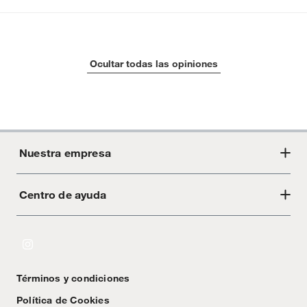
Ocultar todas las opiniones
Nuestra empresa
Centro de ayuda
Acerca de Crate
Tiendas
Cambios y devoluciones
Libro de Reclamaciones
Términos y condiciones
Textos Legales
Política de Cookies