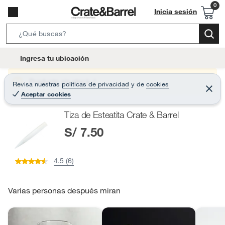
Inicia sesión
S
e
l
Ingresa tu ubicación
a
o
r
c
Producto sin stock :(
Revisa nuestras
políticas de privacidad
y
de
cookies
c
C
a
Aceptar cookies
e
h
r
t
r
B
Tiza de Esteatita Crate & Barrel
a
i
r
a
S/ 7.50
o
r
n
-
4.5 (6)
i
c
o
Varias personas después miran
n