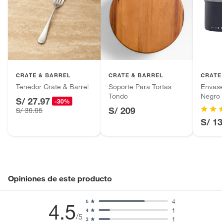
CRATE & BARREL
CRATE & BARREL
CRATE
Tenedor Crate & Barrel
Soporte Para Tortas
Envas
Tondo
Negro
S/ 27.97
-30%
AIRS
S/ 209
S/ 39.95
S/ 1
Opiniones de este producto
4
5
4.5
1
4
/5
1
3