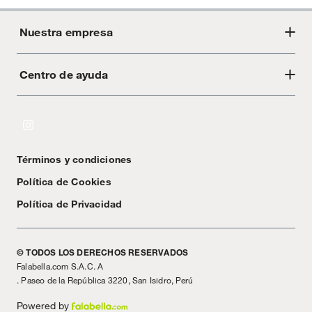
Nuestra empresa
Centro de ayuda
Acerca de Crate
Tiendas
Cambios y devoluciones
Libro de Reclamaciones
Términos y condiciones
Textos Legales
Política de Cookies
Política de Privacidad
© TODOS LOS DERECHOS RESERVADOS
Falabella.com S.A.C. A
. Paseo de la República 3220, San Isidro, Perú
Powered by