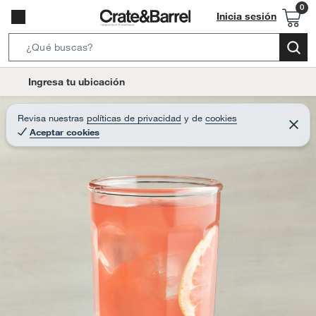
Inicia sesión
S
e
l
Ingresa tu ubicación
a
o
r
c
Revisa nuestras
políticas de privacidad
y
de
cookies
c
C
a
Aceptar cookies
e
h
r
t
r
B
a
i
r
a
o
r
n
-
i
c
o
n