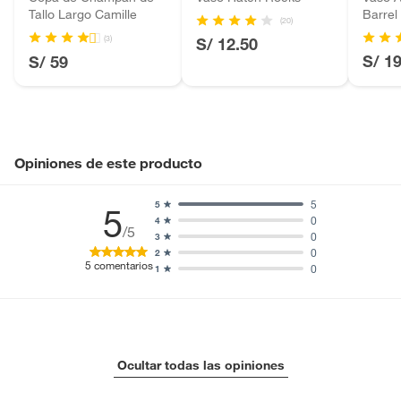
Tallo Largo Camille
Barrel
Motocicletas y bicicletas motorizadas.
(20)
Licores y cigarros electrónicos.
(3)
S/ 12.50
S/ 1
S/ 59
Opiniones de este producto
5
5
5
0
4
/5
0
3
0
2
5
comentarios
0
1
Ocultar todas las opiniones