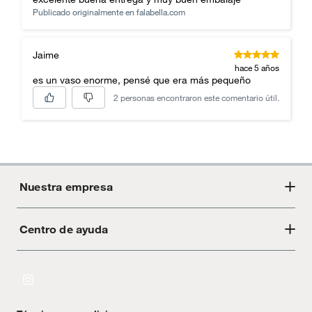
Publicado originalmente en
falabella.com
Jaime
hace 5 años
es un vaso enorme, pensé que era más pequeño
2 personas encontraron este comentario útil.
Nuestra empresa
Centro de ayuda
Acerca de Crate
Tiendas
Cambios y devoluciones
Libro de Reclamaciones