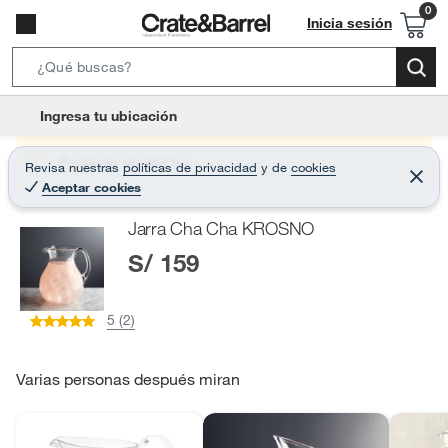
Inicia sesión
S
e
l
Ingresa tu ubicación
a
o
r
c
Producto sin stock :(
Revisa nuestras
políticas de privacidad
y
de
cookies
c
C
a
Aceptar cookies
e
h
r
t
r
B
Jarra Cha Cha KROSNO
a
i
r
a
S/ 159
o
r
n
-
5 (2)
i
c
o
Varias personas después miran
n