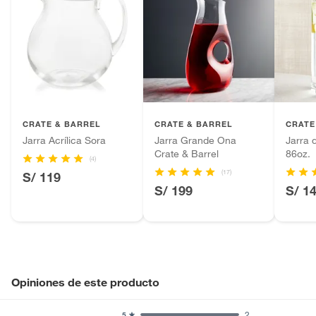
CRATE & BARREL
CRATE & BARREL
CRATE
Jarra Acrílica Sora
Jarra Grande Ona
Jarra 
Crate & Barrel
86oz.
(4)
(17)
S/ 119
S/ 199
S/ 1
Opiniones de este producto
2
5