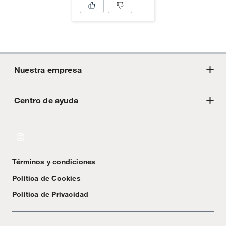
Nuestra empresa
Centro de ayuda
Acerca de Crate
Tiendas
Cambios y devoluciones
Libro de Reclamaciones
Términos y condiciones
Textos Legales
Política de Cookies
Política de Privacidad