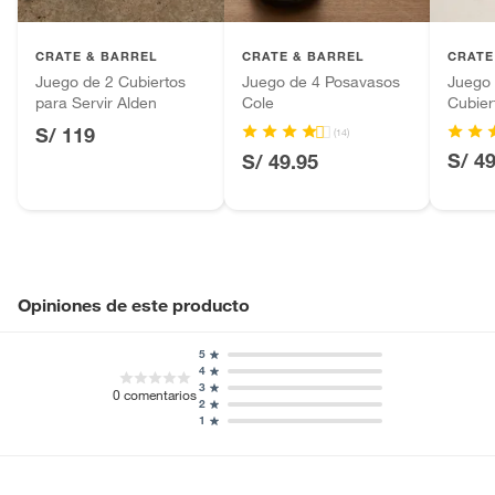
Plantas.
Productos que hayan sido previamente instalados.
CRATE & BARREL
CRATE & BARREL
CRATE
Baterías de auto.
Juego de 2 Cubiertos
Juego de 4 Posavasos
Juego 
para Servir Alden
Cole
Cubier
Motocicletas y bicicletas motorizadas.
S/ 119
Licores y cigarros electrónicos.
(14)
S/ 4
S/ 49.95
Opiniones de este producto
5
4
3
0
comentarios
2
1