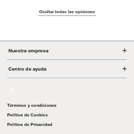
Ocultar todas las opiniones
Nuestra empresa
Centro de ayuda
Acerca de Crate
Tiendas
Cambios y devoluciones
Libro de Reclamaciones
Términos y condiciones
Textos Legales
Política de Cookies
Política de Privacidad