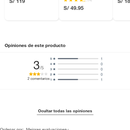
S/ 119
S/ 1
Licores y cigarros electrónicos.
S/ 49.95
Opiniones de este producto
1
5
3
0
4
/5
0
3
0
2
2
comentarios
1
1
Ocultar todas las opiniones
Ordenar por:
Mejores evaluaciones