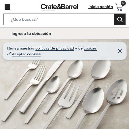
Inicia sesión
S
e
l
Ingresa tu ubicación
a
o
r
c
Revisa nuestras
políticas de privacidad
y
de
cookies
c
C
a
Aceptar cookies
e
h
r
t
r
B
a
i
r
a
o
r
n
-
i
c
o
n