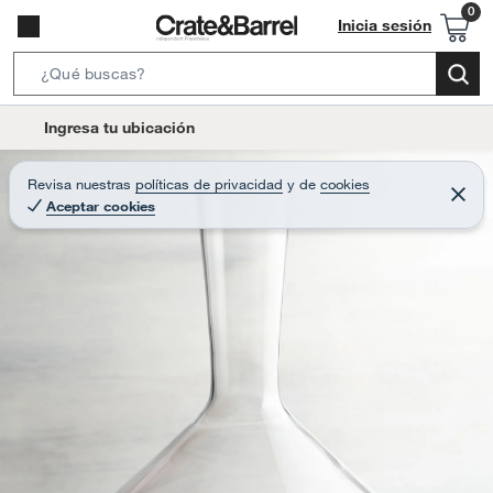
Inicia sesión
S
e
l
Ingresa tu ubicación
a
o
r
c
Revisa nuestras
políticas de privacidad
y
de
cookies
c
C
a
Aceptar cookies
e
h
r
t
r
B
a
i
r
a
o
r
n
-
i
c
o
n