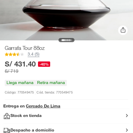
Garrafa Tour 88oz
3.4 (5)
S/ 431.40
-40%
S/ 719
Llega mañana
Retira mañana
Código: 770549475
Cód. tienda: 770549475
Entrega en
Cercado De Lima
Stock en tienda
Despacho a domicilio