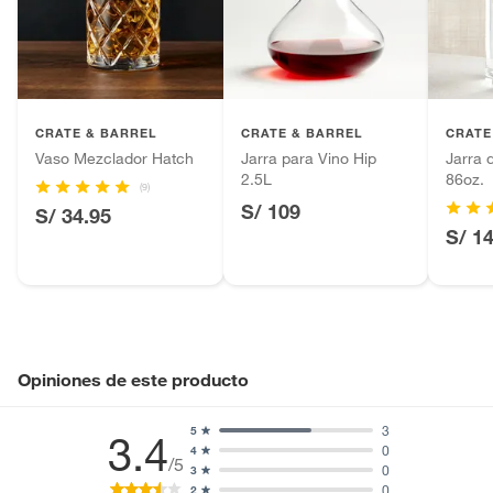
Productos hechos a medida.
Pinturas de color a pedido.
Plantas.
Productos que hayan sido previamente instalados.
CRATE & BARREL
CRATE & BARREL
CRATE
Baterías de auto.
Vaso Mezclador Hatch
Jarra para Vino Hip
Jarra 
Motocicletas y bicicletas motorizadas.
2.5L
86oz.
(9)
Licores y cigarros electrónicos.
S/ 109
S/ 34.95
S/ 1
Opiniones de este producto
3
5
3.4
0
4
/5
0
3
0
2