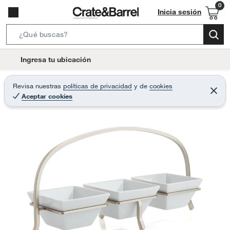
Inicia sesión
S
e
l
Ingresa tu ubicación
a
o
r
c
Revisa nuestras
políticas de privacidad
y
de
cookies
c
C
a
Aceptar cookies
e
h
r
t
r
B
a
i
r
a
o
r
n
-
i
c
o
n