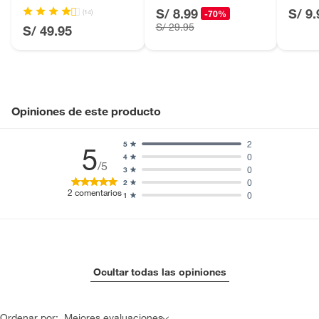
Licores y cigarros electrónicos.
Blanc
S/ 8.99
S/ 9.
(14)
-70%
S/ 29.95
S/ 49.95
Opiniones de este producto
2
5
5
0
4
/5
0
3
0
2
2
comentarios
0
1
Ocultar todas las opiniones
Ordenar por:
Mejores evaluaciones