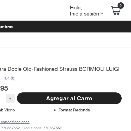
0
Hola
,
Inicia sesión
ombras
ara Doble Old-Fashioned Strauss BORMIOLI LUIGI
4.4 (8)
.95
Agregar al Carro
+
al
:
Vidrio
Forma
:
Redonda
 especificaciones
: 770557552
Cód. tienda: 770557552