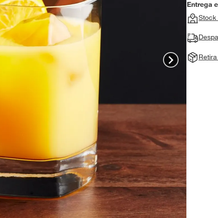
Entrega 
Stock 
Despa
Retir