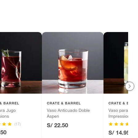
& BARREL
CRATE & BARREL
CRATE & BARR
ara Jugo
Vaso Anticuado Doble
Vaso para Ref
sions
Aspen
Impressions
(17)
(1
S/ 22.50
.50
S/ 14.95