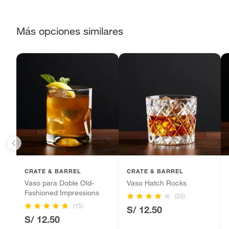
Alimentos, bebidas, fórmulas y leches para bebés.
Productos hechos a medida.
Más opciones similares
Pinturas de color a pedido.
Plantas.
Productos que hayan sido previamente instalados.
Baterías de auto.
Motocicletas y bicicletas motorizadas.
Licores y cigarros electrónicos.
CRATE & BARREL
CRATE & BARREL
Vaso para Doble Old-
Vaso Hatch Rocks
Fashioned Impressions
(20)
(15)
S/ 12.50
S/ 12.50