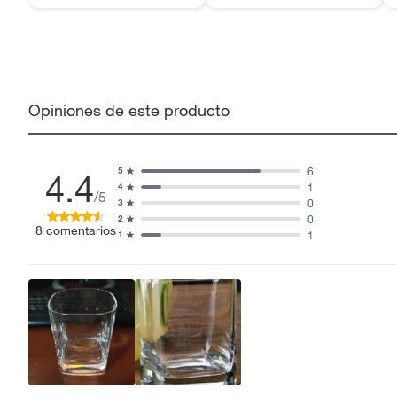
Opiniones de este producto
6
5
4.4
1
4
/5
0
3
0
2
8
comentarios
1
1