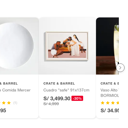
& BARREL
CRATE & BARREL
CRATE & BARR
de Comida Mercer
Cuadro "safe" 91x137cm
Vaso Alto Vidri
BORMIOLI LUI
S/ 3,499.30
-30%
(1)
S/ 4,999
.95
S/ 34.95