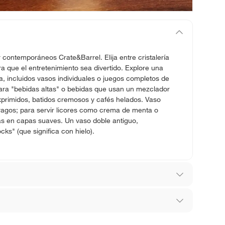
ar contemporáneos Crate&Barrel. Elija entre cristalería
a que el entretenimiento sea divertido. Explore una
a, incluidos vasos individuales o juegos completos de
ara "bebidas altas" o bebidas que usan un mezclador
exprimidos, batidos cremosos y cafés helados. Vaso
agos; para servir licores como crema de menta o
s en capas suaves. Un vaso doble antiguo,
ks" (que significa con hielo).
los recibes para hacer una devolución.