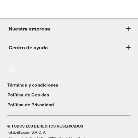
Nuestra empresa
Centro de ayuda
Acerca de Crate
Tiendas
Cambios y devoluciones
Libro de Reclamaciones
Términos y condiciones
Textos Legales
Política de Cookies
Política de Privacidad
© TODOS LOS DERECHOS RESERVADOS
Falabella.com S.A.C. A