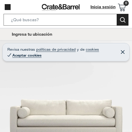
Inicia sesión
S
e
l
Ingresa tu ubicación
a
o
r
c
Revisa nuestras
políticas de privacidad
y
de
cookies
c
C
a
Aceptar cookies
e
h
r
t
r
B
a
i
r
a
o
r
n
-
i
c
o
n