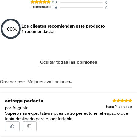
Hecho en
Estados Unidos
0
2
Alimentos, bebidas, fórmulas y leches para bebés.
1
comentario
0
1
Productos hechos a medida.
Pinturas de color a pedido.
Características
Duradero
Los clientes recomiendan este producto
100
%
Plantas.
1
recomendación
Productos que hayan sido previamente instalados.
Peso máximo
No aplica
Baterías de auto.
soportado
Motocicletas y bicicletas motorizadas.
Licores y cigarros electrónicos.
Ocultar todas las opiniones
Ancho
208 cm
Ordenar por:
Mejores evaluaciones
Alto
83 cm
entrega perfecta
Profundidad
95 cm
hace 2 semanas
por Augusto
Supero mis expectativas pues calzó perfecto en el espacio que
tenia destinado para el confortable.
Tamaño del sillón
3 cuerpos