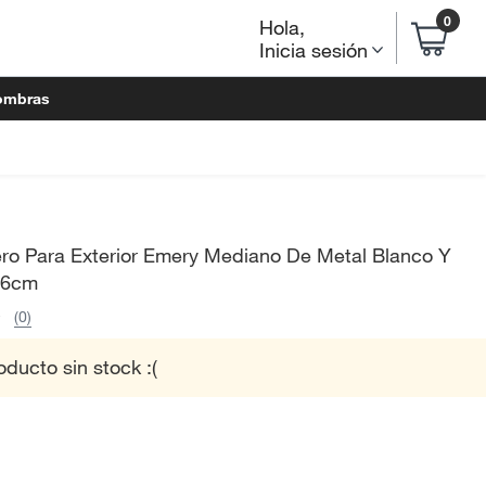
0
Hola
,
Inicia sesión
ombras
ro Para Exterior Emery Mediano De Metal Blanco Y
56cm
(0)
oducto sin stock :(