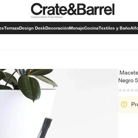
es
Terraza
Design Desk
Decoración
Menaje
Cocina
Textiles y Baño
Alf
Macete
Negro 
Pr