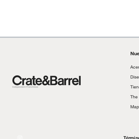
Motocicletas y bicicletas motorizadas.
Licores y cigarros electrónicos.
Nue
Acer
Dise
Tie
The
Mapa
Términ