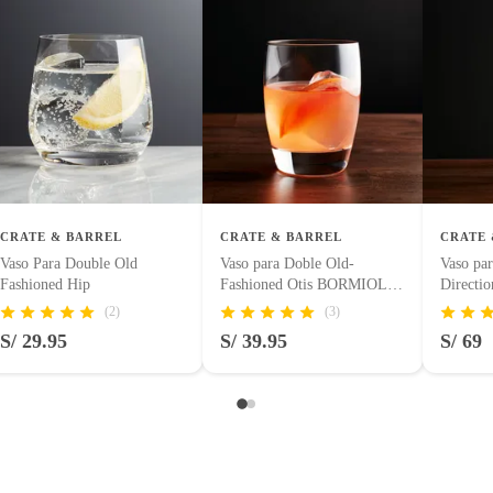
 tienen:
uctos para asfalto, hormigón, albañilería.
a lavavajillas
uctos para asfalto.
logía, línea blanca, colchones, muebles, bicicletas y máquinas.
CRATE & BARREL
CRATE & BARREL
CRATE 
Vaso Para Double Old
Vaso para Doble Old-
Vaso par
Fashioned Hip
Fashioned Otis BORMIOLI
Direct
entos alimenticios, vitaminas.
LUIGI
(2)
(3)
S/ 29.95
S/ 39.95
S/ 69
con señales de uso, sin empaques, etiquetas o sellos.