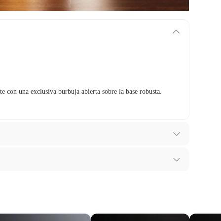
te con una exclusiva burbuja abierta sobre la base robusta.
ibes para hacer una devolución.
tes, otras con restricciones y algunas que no se pueden