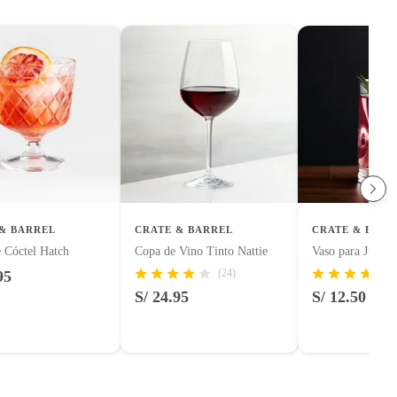
& BARREL
CRATE & BARREL
CRATE & BARR
 Cóctel Hatch
Copa de Vino Tinto Nattie
Vaso para Jugo I
(24)
95
S/ 24.95
S/ 12.50