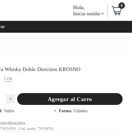
0
Hola
,
Inicia sesión
ras
ra Whisky Doble Direction KROSNO
5 (4)
Agregar al Carro
+
l
:
Vidrio
Forma
:
Cilindro
especificaciones
 770559792
Cód. tienda: 770559792