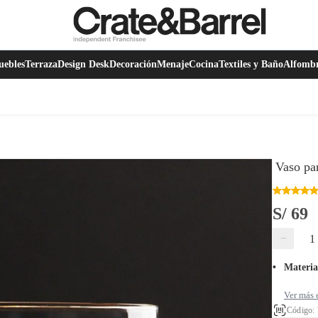
ebles
Terraza
Design Desk
Decoración
Menaje
Cocina
Textiles y Baño
Alfomb
Vaso pa
S/ 69
−
Materia
Ver más 
Código: