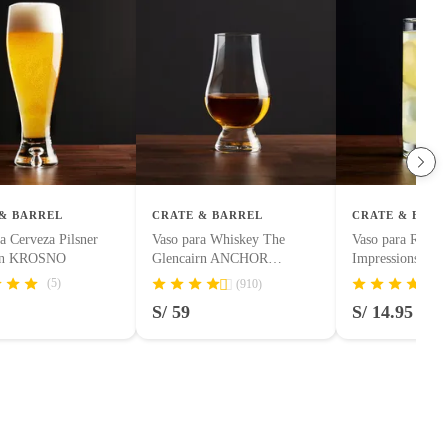
& BARREL
CRATE & BARREL
CRATE & BARR
a Cerveza Pilsner
Vaso para Whiskey The
Vaso para Refres
ion KROSNO
Glencairn ANCHOR
Impressions
HOCKING
(5)
(910)
(1
S/ 59
S/ 14.95