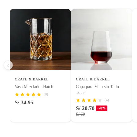
Productos que hayan sido previamente instalados.
Baterías de auto.
Motocicletas y bicicletas motorizadas.
Licores y cigarros electrónicos.
CRATE & BARREL
CRATE & BARREL
Vaso Mezclador Hatch
Copa para Vino sin Tallo
Tour
(9)
(4)
S/ 34.95
S/ 20.70
-70%
S/ 69