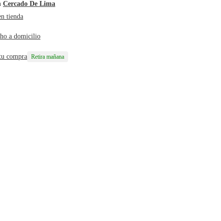
n
Cercado De Lima
en tienda
ho a domicilio
 tu compra
Retira mañana