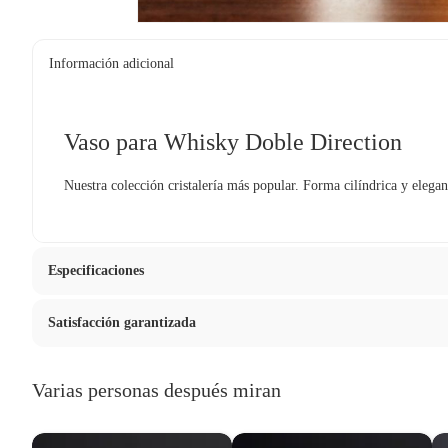
Información adicional
Vaso para Whisky Doble Direction
Nuestra colección cristalería más popular. Forma cilíndrica y elegan
Especificaciones
Satisfacción garantizada
Hecho en
Polonia
La mayoría de los productos tienen
30 días desde que los rec
Varias personas después miran
Material
Vidrio
Sin embargo, tenemos categorías que cuentan con plazos diferen
devolver ni cambiar. Conoce cuáles son: