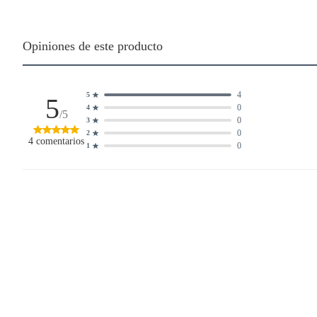
Opiniones de este producto
4
5
5
0
4
/5
0
3
0
2
4
comentarios
0
1
Ordenar por:
Mejores evaluaciones
Gonzalo
hace 3 semanas
Excelente producto, diseño elegante