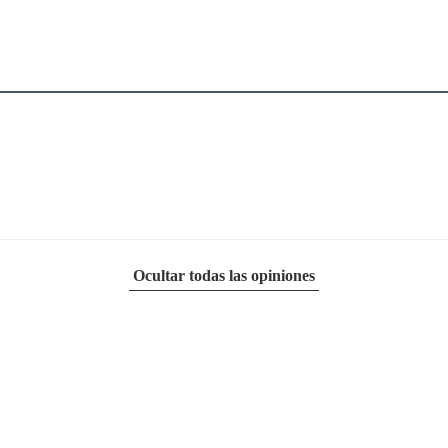
Ocultar todas las opiniones
Rodrigo
hace 4 años
hola
Publicado originalmente en
falabella.com