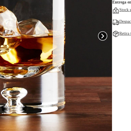
Entrega e
Stock 
Despac
Retira