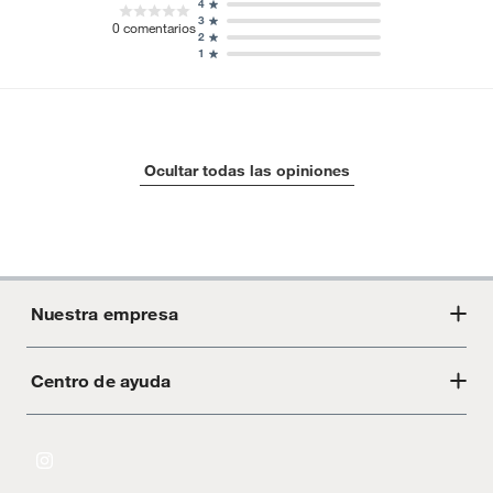
4
3
0
comentarios
2
1
Ocultar todas las opiniones
Nuestra empresa
Centro de ayuda
Acerca de Crate
Tiendas
Cambios y devoluciones