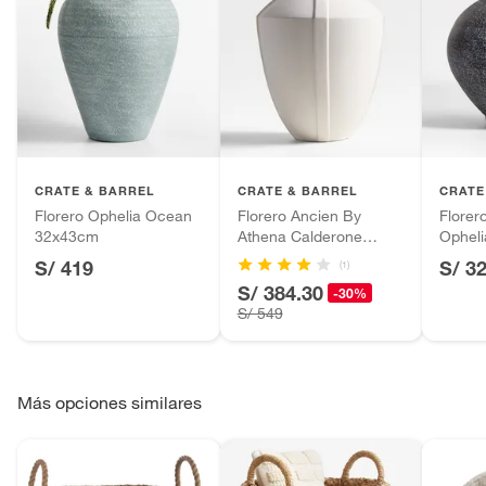
CRATE & BARREL
CRATE & BARREL
CRATE
Florero Ophelia Ocean
Florero Ancien By
Florer
32x43cm
Athena Calderone
Ophel
43cm
S/ 419
S/ 3
(1)
S/ 384.30
-30%
S/ 549
Más opciones similares