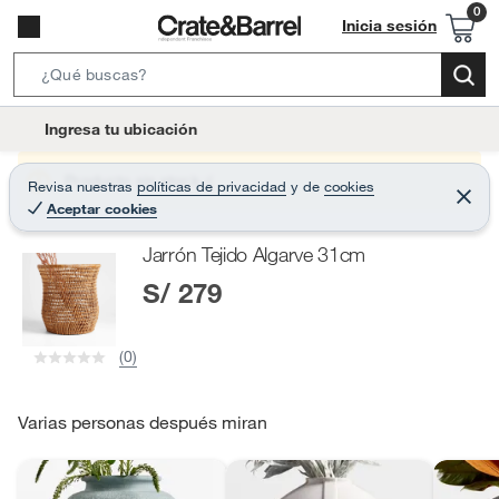
Inicia sesión
S
e
l
Ingresa tu ubicación
a
o
r
c
Producto sin stock :(
Revisa nuestras
políticas de privacidad
y
de
cookies
c
C
a
Aceptar cookies
e
h
r
t
r
B
Jarrón Tejido Algarve 31cm
a
i
r
a
S/ 279
o
r
n
-
(0)
i
c
o
Varias personas después miran
n