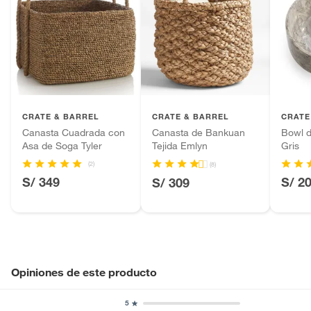
CRATE & BARREL
CRATE & BARREL
CRATE
Canasta Cuadrada con
Canasta de Bankuan
Bowl d
Asa de Soga Tyler
Tejida Emlyn
Gris
(2)
(8)
S/ 349
S/ 2
S/ 309
Opiniones de este producto
5