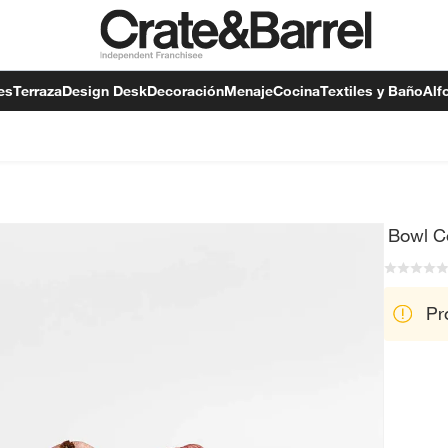
es
Terraza
Design Desk
Decoración
Menaje
Cocina
Textiles y Baño
Alf
Bowl Ce
Pr