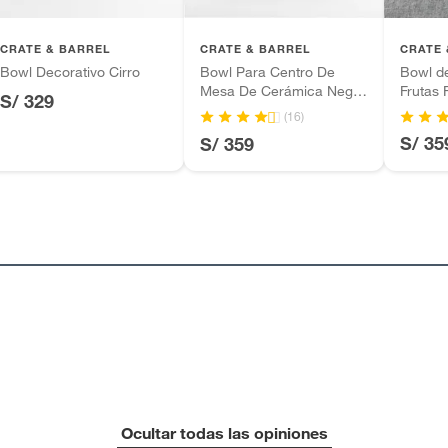
inión
CRATE & BARREL
CRATE & BARREL
CRATE 
Bowl Decorativo Cirro
Bowl Para Centro De
Bowl d
s de mesa
Mesa De Cerámica Negra
Frutas 
S/ 329
De 3 Patas
(16)
, suplementos alimenticios, vitaminas.
S/ 35
S/ 359
as de baño con señales de uso, sin empaques, etiquetas o
Ocultar todas las opiniones