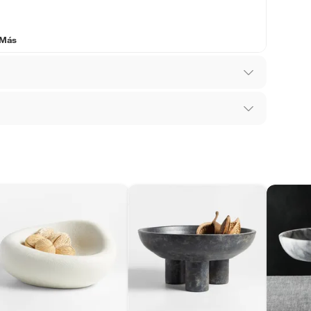
 Más
los recibes para hacer una devolución.
 diferentes, otras con restricciones y algunas
son:
edores tienen:
ros productos para asfalto, hormigón, albañilería.
x 39 cm x 38 cm
 decorativos
tros productos para asfalto.
ésticos, tecnología, línea blanca, colchones, muebles,