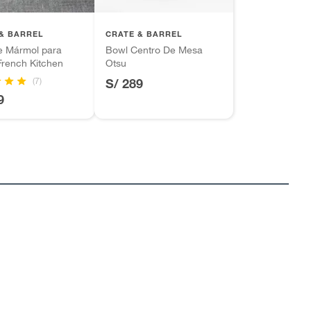
& BARREL
CRATE & BARREL
e Mármol para
Bowl Centro De Mesa
French Kitchen
Otsu
(7)
S/ 289
9