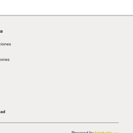
da
ciones
iones
dad
Powered by