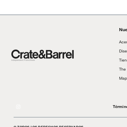
Nue
Acer
Dise
Tie
The
Mapa
Términ
© TODOS LOS DERECHOS RESERVADOS