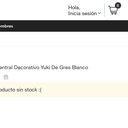
0
Hola
,
Inicia sesión
ombras
ntral Decorativo Yuki De Gres Blanco
(0)
oducto sin stock :(