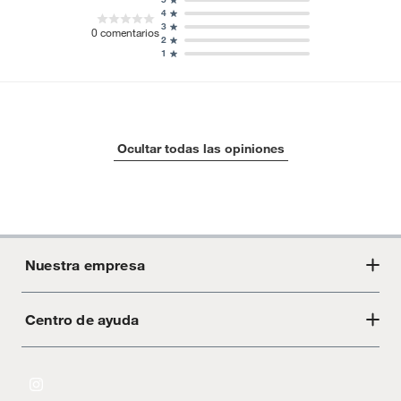
4
3
0
comentarios
2
1
Ocultar todas las opiniones
Nuestra empresa
Centro de ayuda
Acerca de Crate
Tiendas
Cambios y devoluciones