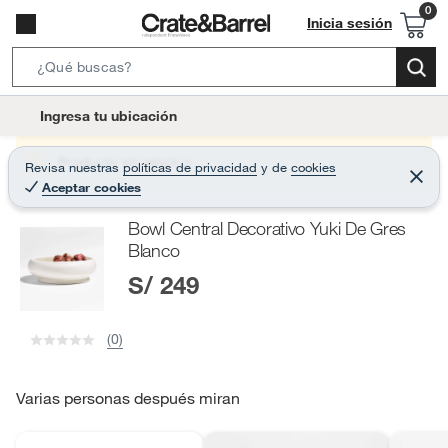
Inicia sesión
S
e
l
Ingresa tu ubicación
a
o
r
c
Producto sin stock :(
Revisa nuestras
políticas de privacidad
y
de
cookies
c
C
a
Aceptar cookies
e
h
r
t
r
B
Bowl Central Decorativo Yuki De Gres
a
i
r
a
Blanco
o
r
S/ 249
n
-
i
(0)
c
o
Varias personas después miran
n