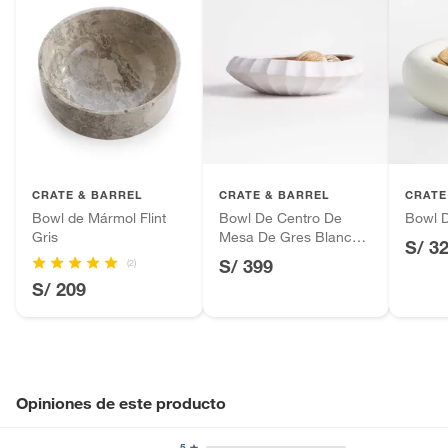
CRATE & BARREL
CRATE & BARREL
CRATE
Bowl de Mármol Flint
Bowl De Centro De
Bowl D
Gris
Mesa De Gres Blanco
S/ 3
Warren
S/ 399
(2)
S/ 209
Opiniones de este producto
5