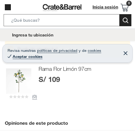
Inicia sesión
S
e
l
Ingresa tu ubicación
a
o
r
c
Producto sin stock :(
Revisa nuestras
políticas de privacidad
y
de
cookies
c
C
a
Aceptar cookies
e
h
r
t
r
B
Rama Flor Limón 97cm
a
i
r
a
S/ 109
o
r
n
-
(0)
i
c
o
n
Opiniones de este producto