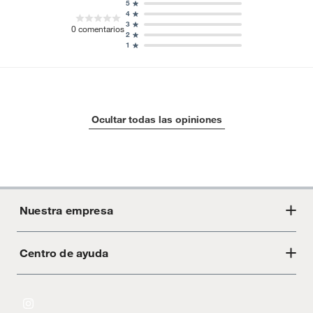
5
4
3
0
comentarios
2
1
Ocultar todas las opiniones
Nuestra empresa
Centro de ayuda
Acerca de Crate
Tiendas
Cambios y devoluciones