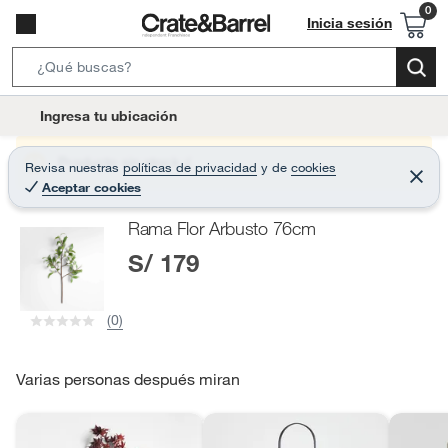
Inicia sesión
S
e
l
Ingresa tu ubicación
a
o
r
c
Producto sin stock :(
Revisa nuestras
políticas de privacidad
y
de
cookies
c
C
a
Aceptar cookies
e
h
r
t
r
B
Rama Flor Arbusto 76cm
a
i
r
a
S/ 179
o
r
n
-
(0)
i
c
o
Varias personas después miran
n