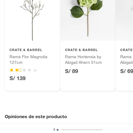
CRATE & BARREL
CRATE & BARREL
CRATE
Rama Flor Magnolia
Rama Hortensia by
Rama 
127cm
Abigail Ahern 51cm
Abigai
S/ 89
S/ 6
(3)
S/ 139
Opiniones de este producto
5