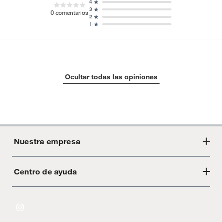
4
3
0
comentarios
2
1
Ocultar todas las opiniones
Nuestra empresa
Centro de ayuda
Acerca de Crate
Tiendas
Cambios y devoluciones