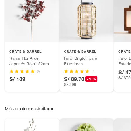
CRATE & BARREL
CRATE & BARREL
CRATE
Rama Flor Arce
Farol Brigton para
Farol 
Japonés Rojo 152cm
Exteriores
Exteri
S/ 4
(2)
(1)
S/ 679
S/ 189
S/ 89.70
-70%
S/ 299
Más opciones similares