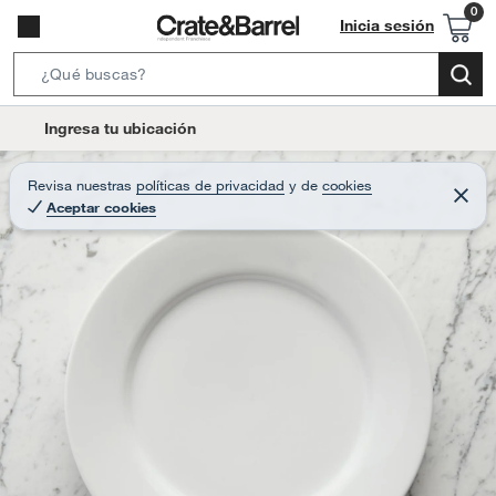
Inicia sesión
S
e
l
Ingresa tu ubicación
a
o
r
c
Revisa nuestras
políticas de privacidad
y
de
cookies
c
C
a
Aceptar cookies
e
h
r
t
r
B
a
i
r
a
o
r
n
-
i
c
o
n