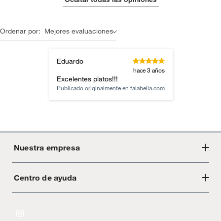
Ordenar por:
Mejores evaluaciones
Eduardo
hace 3 años
Excelentes platos!!!
Publicado originalmente en
falabella.com
Nuestra empresa
Centro de ayuda
Acerca de Crate
Tiendas
Cambios y devoluciones