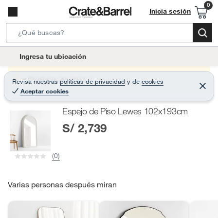
Inicia sesión
S
e
l
Ingresa tu ubicación
a
o
r
c
Producto sin stock :(
Revisa nuestras
políticas de privacidad
y
de
cookies
c
C
a
Aceptar cookies
e
h
r
t
r
B
Espejo de Piso Lewes 102x193cm
a
i
r
a
S/ 2,739
o
r
n
-
(0)
i
c
o
Varias personas después miran
n