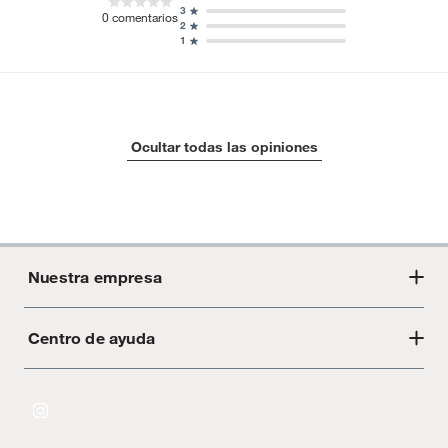
3
0
comentarios
2
1
Ocultar todas las opiniones
Nuestra empresa
Centro de ayuda
Acerca de Crate
Tiendas
Cambios y devoluciones
Libro de Reclamaciones