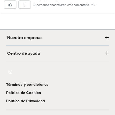
2 personas encontraron este comentario útil.
Nuestra empresa
Centro de ayuda
Acerca de Crate
Tiendas
Cambios y devoluciones
Libro de Reclamaciones
Términos y condiciones
Textos Legales
Política de Cookies
Política de Privacidad