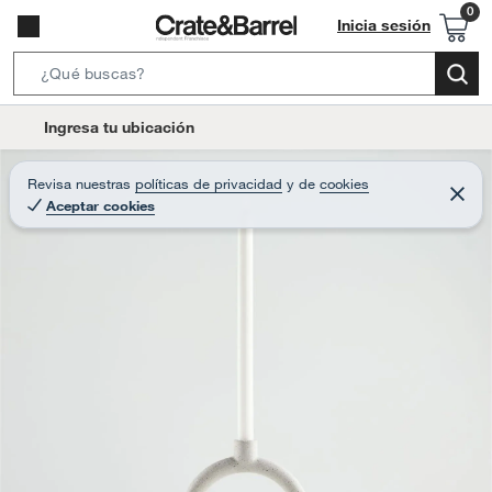
Inicia sesión
S
e
l
Ingresa tu ubicación
a
o
r
c
Revisa nuestras
políticas de privacidad
y
de
cookies
c
C
a
Aceptar cookies
e
h
r
t
r
B
a
i
r
a
o
r
n
-
i
c
o
n