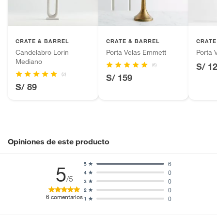
Productos hechos a medida.
Pinturas de color a pedido.
Plantas.
Productos que hayan sido previamente instalados.
CRATE & BARREL
CRATE & BARREL
CRATE
Baterías de auto.
Candelabro Lorin
Porta Velas Emmett
Porta 
Mediano
Motocicletas y bicicletas motorizadas.
S/ 1
(6)
(2)
Licores y cigarros electrónicos.
S/ 159
S/ 89
Opiniones de este producto
6
5
5
0
4
/5
0
3
0
2
6
comentarios
0
1