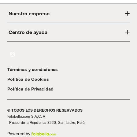
Nuestra empresa
Centro de ayuda
Acerca de Crate
Tiendas
Cambios y devoluciones
Libro de Reclamaciones
Términos y condiciones
Textos Legales
Política de Cookies
Política de Privacidad
© TODOS LOS DERECHOS RESERVADOS
Falabella.com S.A.C. A
. Paseo de la República 3220, San Isidro, Perú
Powered by