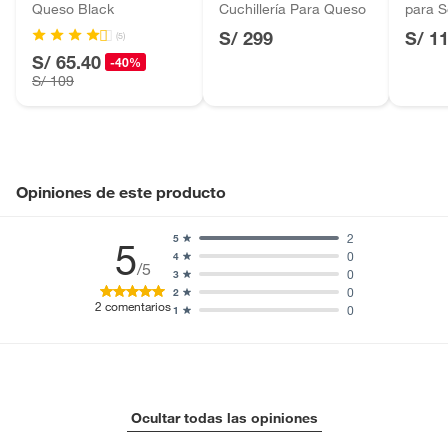
Queso Black
Cuchillería Para Queso
para S
Licores y cigarros electrónicos.
S/ 299
S/ 1
(5)
S/ 65.40
-40%
S/ 109
Opiniones de este producto
2
5
5
0
4
/5
0
3
0
2
2
comentarios
0
1
Ocultar todas las opiniones