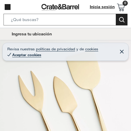
Inicia sesión
S
e
l
Ingresa tu ubicación
a
o
r
c
Revisa nuestras
políticas de privacidad
y
de
cookies
c
C
a
Aceptar cookies
e
h
r
t
r
B
a
i
r
a
o
r
n
-
i
c
o
n