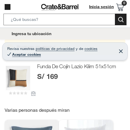
Inicia sesión
S
e
l
Ingresa tu ubicación
a
o
r
c
Producto sin stock :(
Revisa nuestras
políticas de privacidad
y
de
cookies
c
C
a
Aceptar cookies
e
h
r
t
r
B
Funda De Cojín Lazio Kilim 51x51cm
a
i
r
a
S/ 169
o
r
n
-
(0)
i
c
o
Varias personas después miran
n