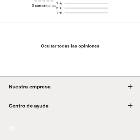
3
0
comentarios
2
1
Ocultar todas las opiniones
Nuestra empresa
Centro de ayuda
Acerca de Crate
Tiendas
Cambios y devoluciones
Libro de Reclamaciones