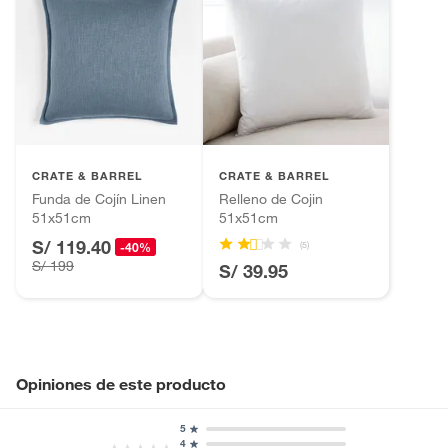
CRATE & BARREL
CRATE & BARREL
Funda de Cojín Linen
Relleno de Cojin
51x51cm
51x51cm
S/ 119.40
(5)
-40%
S/ 199
S/ 39.95
Opiniones de este producto
5
4