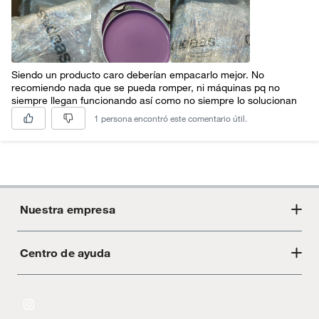
Siendo un producto caro deberían empacarlo mejor. No
recomiendo nada que se pueda romper, ni máquinas pq no
siempre llegan funcionando así como no siempre lo solucionan
1 persona encontró este comentario útil.
Nuestra empresa
Centro de ayuda
Acerca de Crate
Tiendas
Cambios y devoluciones