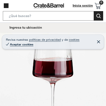
Inicia sesión
S
e
l
Ingresa tu ubicación
a
o
r
c
Revisa nuestras
políticas de privacidad
y
de
cookies
c
C
a
Aceptar cookies
e
h
r
t
r
B
a
i
r
a
o
r
n
-
i
c
o
n