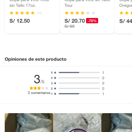
sin Tallo 17oz.
Tour
Orego
Motocicletas y bicicletas motorizadas.
Licores y cigarros electrónicos.
(17)
(4)
S/ 12.50
S/ 20.70
S/ 4
-70%
S/ 69
Opiniones de este producto
1
5
3
0
4
/5
0
3
0
2
2
comentarios
1
1