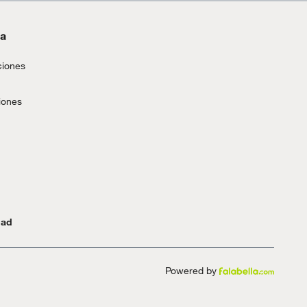
da
ciones
iones
dad
Powered by