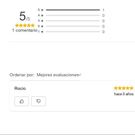
1
5
5
0
4
/5
0
3
0
2
1
comentario
0
1
Ordenar por:
Mejores evaluaciones
Rocio
hace 3 años