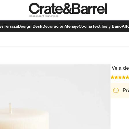
es
Terraza
Design Desk
Decoración
Menaje
Cocina
Textiles y Baño
Alf
Vela de
Pr