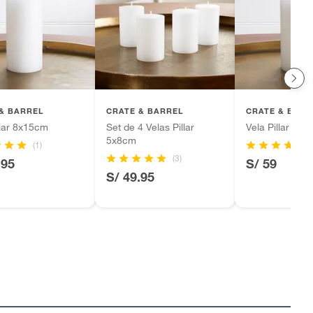
& BARREL
CRATE & BARREL
CRATE & BARR
llar 8x15cm
Set de 4 Velas Pillar
Vela Pillar 10
5x8cm
(1)
(3)
.95
S/ 59
S/ 49.95