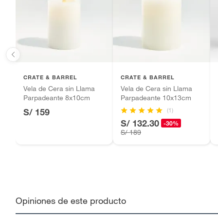
Baterías de auto.
Motocicletas y bicicletas motorizadas.
Licores y cigarros electrónicos.
CRATE & BARREL
CRATE & BARREL
Vela de Cera sin Llama
Vela de Cera sin Llama
Parpadeante 8x10cm
Parpadeante 10x13cm
(1)
S/ 159
S/ 132.30
-30%
S/ 189
Opiniones de este producto