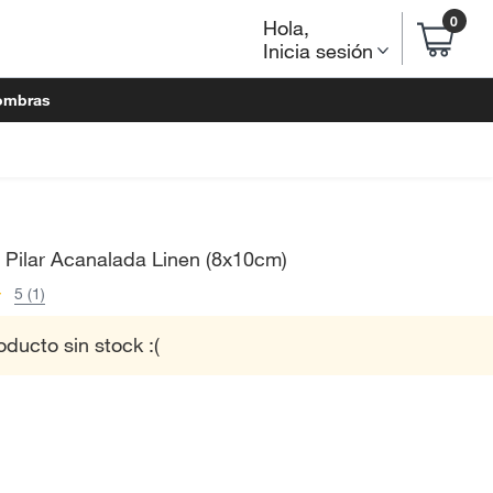
0
Hola
,
Inicia sesión
ombras
 Pilar Acanalada Linen (8x10cm)
5 (1)
oducto sin stock :(