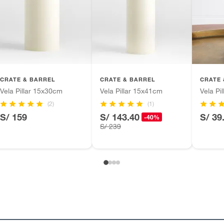
CRATE & BARREL
CRATE & BARREL
CRATE 
Vela Pillar 15x30cm
Vela Pillar 15x41cm
Vela Pi
(2)
(1)
S/ 159
S/ 143.40
S/ 39
-40%
S/ 239