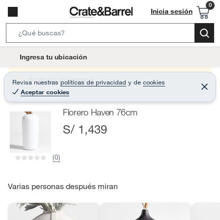
Inicia sesión
S
e
l
Ingresa tu ubicación
a
o
r
c
Producto sin stock :(
Revisa nuestras
políticas de privacidad
y
de
cookies
c
C
a
Aceptar cookies
e
h
r
t
r
B
Florero Haven 76cm
a
i
r
a
S/ 1,439
o
r
n
-
(0)
i
c
o
Varias personas después miran
n