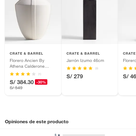
CRATE & BARREL
CRATE & BARREL
CRATE
Florero Ancien By
Jarrón Izumo 46cm
Flore
Athena Calderone
(3)
43cm
(1)
S/ 279
S/ 4
S/ 384.30
-30%
S/ 549
Opiniones de este producto
5