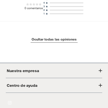
4
3
0
comentarios
2
1
Ocultar todas las opiniones
Nuestra empresa
Centro de ayuda
Acerca de Crate
Tiendas
Cambios y devoluciones