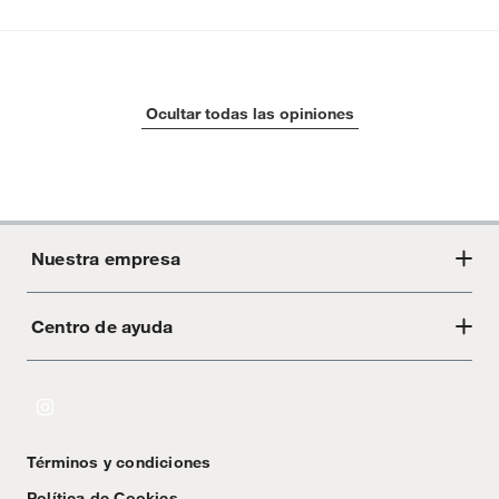
Ocultar todas las opiniones
Nuestra empresa
Centro de ayuda
Acerca de Crate
Tiendas
Cambios y devoluciones
Libro de Reclamaciones
Términos y condiciones
Textos Legales
Política de Cookies