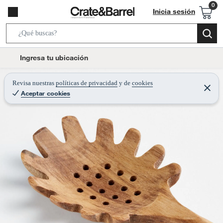
Inicia sesión
S
e
l
Ingresa tu ubicación
a
o
r
c
Revisa nuestras
políticas de privacidad
y
de
cookies
c
C
a
Aceptar cookies
e
h
r
t
r
B
a
i
r
a
o
r
n
-
i
c
o
n