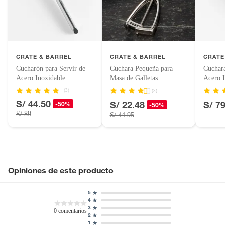
Pinturas de color a pedido.
Plantas.
Productos que hayan sido previamente instalados.
Baterías de auto.
CRATE & BARREL
CRATE & BARREL
CRATE
Motocicletas y bicicletas motorizadas.
Cucharón para Servir de
Cuchara Pequeña para
Cuchara
Licores y cigarros electrónicos.
Acero Inoxidable
Masa de Galletas
Acero I
(3)
(3)
S/ 44.50
S/ 22.48
S/ 7
-50%
-50%
S/ 89
S/ 44.95
Opiniones de este producto
5
4
3
0
comentarios
2
1