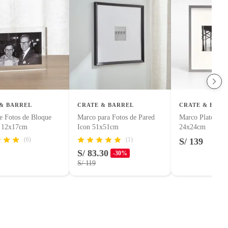
& BARREL
CRATE & BARREL
CRATE & BARR
e Fotos de Bloque
Marco para Fotos de Pared
Marco Plateado 
o 12x17cm
Icon 51x51cm
24x24cm
(6)
(1)
S/ 139
S/ 83.30
-30%
S/ 119