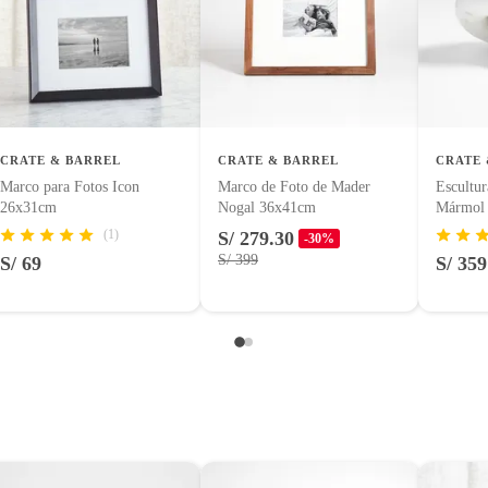
uctos para asfalto.
logía, línea blanca, colchones, muebles, bicicletas y máquinas.
CRATE & BARREL
CRATE & BARREL
CRATE 
Marco para Fotos Icon
Marco de Foto de Mader
Escultu
lara
26x31cm
Nogal 36x41cm
Mármol
entos alimenticios, vitaminas.
(1)
S/ 279.30
-30%
S/ 399
S/ 69
S/ 359
de foto
con señales de uso, sin empaques, etiquetas o sellos.