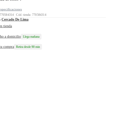
especificaciones
 770584314
Cód. tienda: 770584314
n
Cercado De Lima
en tienda
ho a domicilio
Llega mañana
 tu compra
Retira desde 90 min