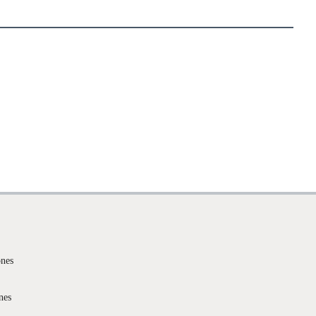
ones
nes