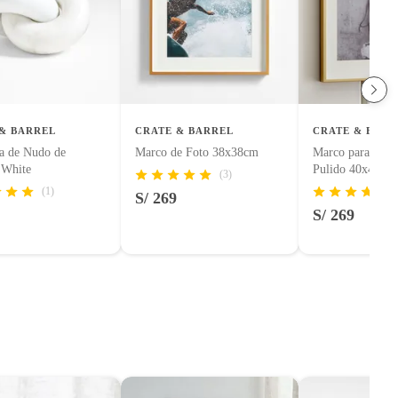
& BARREL
CRATE & BARREL
CRATE & BARR
ra de Nudo de
Marco de Foto 38x38cm
Marco para Pare
 White
Pulido 40x45cm
(3)
(1)
S/ 269
S/ 269