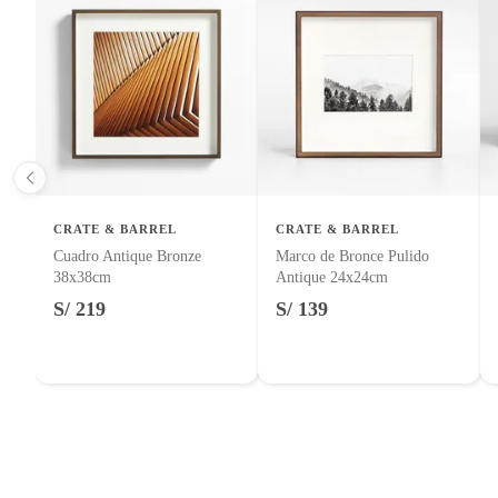
Licores y cigarros electrónicos.
Capacidad de fotos
1
CRATE & BARREL
CRATE & BARREL
Cuadro Antique Bronze
Marco de Bronce Pulido
38x38cm
Antique 24x24cm
S/ 219
S/ 139