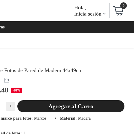
0
Hola
,
Inicia sesión
ras
e Fotos de Pared de Madera 44x49cm
(0)
.40
-40%
Agregar al Carro
+
 marco para fotos
:
Marcos
Material
:
Madera
ad de fotos
:
1