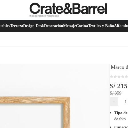
ebles
Terraza
Design Desk
Decoración
Menaje
Cocina
Textiles y Baño
Alfomb
Marco d
S/ 215
S/ 359
−
Tipo de
de foto
Capacid