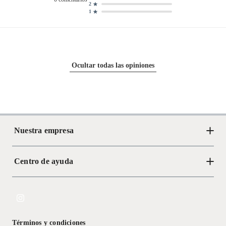
2
1
Ocultar todas las opiniones
Nuestra empresa
Centro de ayuda
Acerca de Crate
Tiendas
Cambios y devoluciones
Libro de Reclamaciones
Términos y condiciones