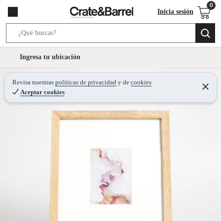
Inicia sesión
S
e
l
Ingresa tu ubicación
a
o
r
c
Revisa nuestras
políticas de privacidad
y
de
cookies
c
C
a
Aceptar cookies
e
h
r
t
r
B
a
i
r
a
o
r
n
-
i
c
o
n