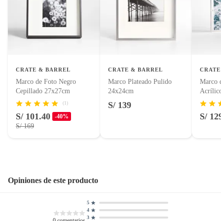
Productos hechos a medida.
Pinturas de color a pedido.
Número de piezas
1
Plantas.
Productos que hayan sido previamente instalados.
Ancho
41cm
Baterías de auto.
CRATE & BARREL
CRATE & BARREL
CRATE
Motocicletas y bicicletas motorizadas.
Marco de Foto Negro
Marco Plateado Pulido
Marco 
Alto
36cm
Licores y cigarros electrónicos.
Cepillado 27x27cm
24x24cm
Acríli
S/ 139
(1)
S/ 101.40
S/ 12
Capacidad de fotos
1
-40%
S/ 169
Opiniones de este producto
5
4
3
0
comentarios