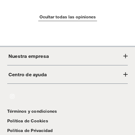
Ocultar todas las opiniones
Nuestra empresa
Centro de ayuda
Acerca de Crate
Tiendas
Cambios y devoluciones
Libro de Reclamaciones
Términos y condiciones
Textos Legales
Política de Cookies
Política de Privacidad