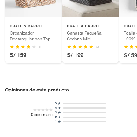
Productos hechos a medida.
Pinturas de color a pedido.
Plantas.
Productos que hayan sido previamente instalados.
CRATE & BARREL
CRATE & BARREL
CRATE
Baterías de auto.
Organizador
Canasta Pequeña
Toall
Rectangular con Tapa
Sedona Miel
100% 
Motocicletas y bicicletas motorizadas.
Sedona Blanco
Orgán
(6)
(2)
Licores y cigarros electrónicos.
S/ 159
S/ 199
S/ 5
Opiniones de este producto
5
4
3
0
comentarios
2
1