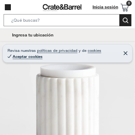
Inicia sesión
S
e
l
Ingresa tu ubicación
a
o
r
c
Revisa nuestras
políticas de privacidad
y
de
cookies
c
C
a
Aceptar cookies
e
h
r
t
r
B
a
i
r
a
o
r
n
-
i
c
o
n