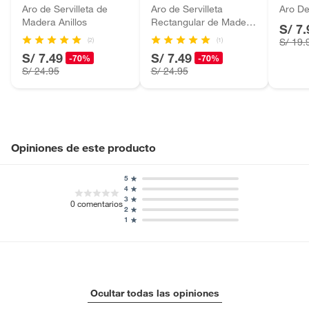
Aro de Servilleta de
Aro de Servilleta
Aro De
Motocicletas y bicicletas motorizadas.
Madera Anillos
Rectangular de Madera
S/ 7.
Licores y cigarros electrónicos.
de Acacia
(2)
(1)
S/ 19.
S/ 7.49
S/ 7.49
-70%
-70%
S/ 24.95
S/ 24.95
Opiniones de este producto
5
4
3
0
comentarios
2
1
Ocultar todas las opiniones