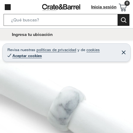
Inicia sesión
S
e
l
Ingresa tu ubicación
a
o
r
c
Revisa nuestras
políticas de privacidad
y
de
cookies
c
C
a
Aceptar cookies
e
h
r
t
r
B
a
i
r
a
o
r
n
-
i
c
o
n