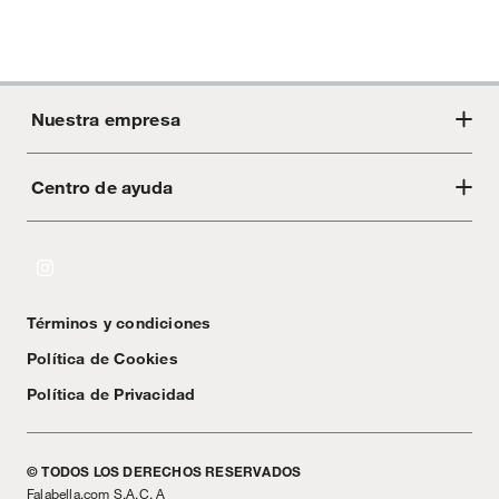
Nuestra empresa
Centro de ayuda
Acerca de Crate
Tiendas
Cambios y devoluciones
Libro de Reclamaciones
Términos y condiciones
Textos Legales
Política de Cookies
Política de Privacidad
© TODOS LOS DERECHOS RESERVADOS
Falabella.com S.A.C. A