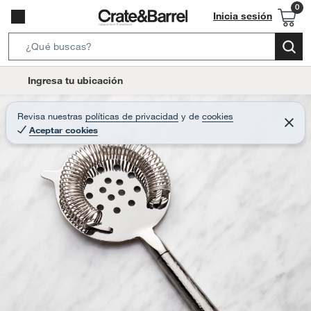
Inicia sesión
S
e
l
Ingresa tu ubicación
a
o
r
c
Revisa nuestras
políticas de privacidad
y
de
cookies
c
C
a
Aceptar cookies
e
h
r
t
r
B
a
i
r
a
o
r
n
-
i
c
o
n