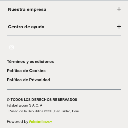
Nuestra empresa
Centro de ayuda
Acerca de Crate
Tiendas
Cambios y devoluciones
Libro de Reclamaciones
Términos y condiciones
Textos Legales
Política de Cookies
Política de Privacidad
© TODOS LOS DERECHOS RESERVADOS
Falabella.com S.A.C. A
. Paseo de la República 3220, San Isidro, Perú
Powered by