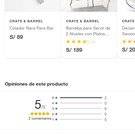
Pinturas de color a pedido.
Plantas.
Productos que hayan sido previamente instalados.
CRATE & BARREL
CRATE & BARREL
CRATE
Baterías de auto.
Colador Nara Para Bar
Bandeja para Servir de
Decant
2 Niveles con Platos
Swoo
Motocicletas y bicicletas motorizadas.
S/ 89
Cambridge
Licores y cigarros electrónicos.
(13)
S/ 2
S/ 189
Opiniones de este producto
2
5
5
0
4
/5
0
3
0
2
2
comentarios
0
1