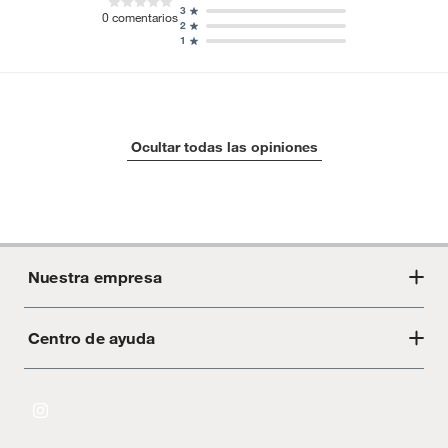
3
0
comentarios
2
1
Ocultar todas las opiniones
Nuestra empresa
Centro de ayuda
Acerca de Crate
Tiendas
Cambios y devoluciones
Libro de Reclamaciones