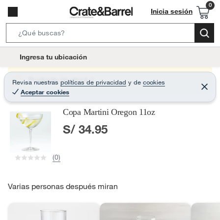
Inicia sesión
S
e
l
Ingresa tu ubicación
a
o
r
c
Producto sin stock :(
Revisa nuestras
políticas de privacidad
y
de
cookies
c
C
a
Aceptar cookies
e
h
r
t
r
B
Copa Martini Oregon 11oz
a
i
r
a
S/ 34.95
o
r
n
-
(0)
i
c
o
Varias personas después miran
n