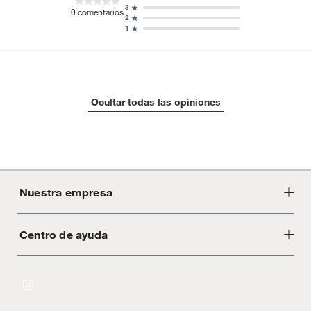
3
0
comentarios
2
1
Ocultar todas las opiniones
Nuestra empresa
Centro de ayuda
Acerca de Crate
Tiendas
Cambios y devoluciones
Libro de Reclamaciones