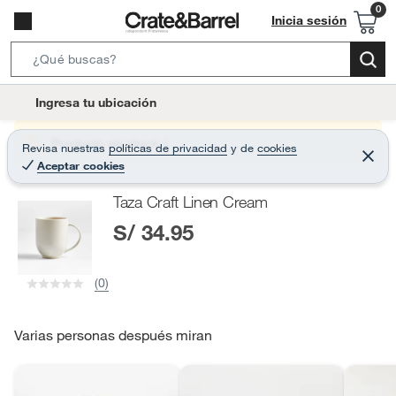
Inicia sesión
S
e
l
Ingresa tu ubicación
a
o
r
c
Producto sin stock :(
Revisa nuestras
políticas de privacidad
y
de
cookies
c
C
a
Aceptar cookies
e
h
r
t
r
B
Taza Craft Linen Cream
a
i
r
a
S/ 34.95
o
r
n
-
(0)
i
c
o
Varias personas después miran
n