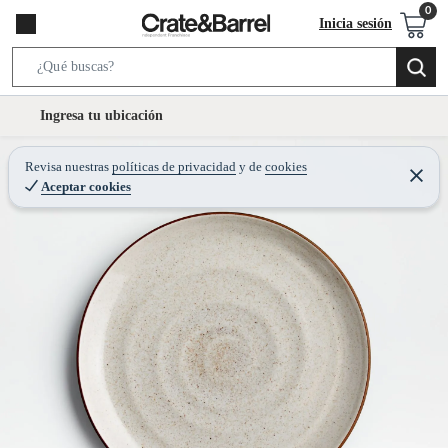
Inicia sesión
S
e
l
Ingresa tu ubicación
a
o
r
c
Revisa nuestras
políticas de privacidad
y
de
cookies
c
C
a
Aceptar cookies
e
h
r
t
r
B
a
i
r
a
o
r
n
-
i
c
o
n