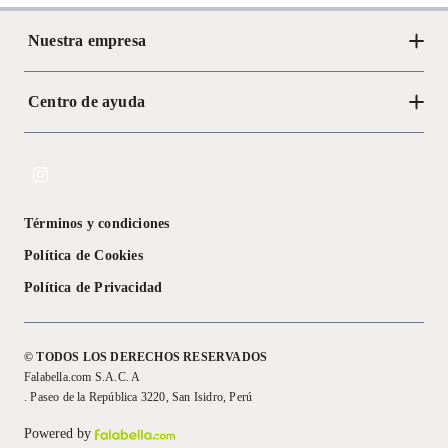
Nuestra empresa
Centro de ayuda
Acerca de Crate
Tiendas
Cambios y devoluciones
Libro de Reclamaciones
Términos y condiciones
Textos Legales
Política de Cookies
Política de Privacidad
© TODOS LOS DERECHOS RESERVADOS
Falabella.com S.A.C. A
. Paseo de la República 3220, San Isidro, Perú
Powered by