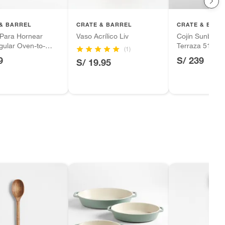
& BARREL
CRATE & BARREL
CRATE & BARR
 Para Hornear
Vaso Acrílico Liv
Cojín Sunbrell
gular Oven-to-
Terraza 51x5
(1)
on Soporte De
9
S/ 239
S/ 19.95
a