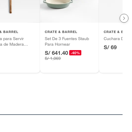
& BARREL
CRATE & BARREL
CRATE & BARR
 para Servir
Set De 3 Fuentes Staub
Cuchara De Si
a de Madera
Para Hornear
S/ 69
S/ 641.40
-40%
S/ 1,069