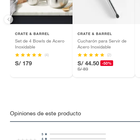
CRATE & BARREL
CRATE & BARREL
Set de 4 Bowls de Acero
Cucharón para Servir de
Inoxidable
Acero Inoxidable
(4)
(2)
S/ 179
S/ 44.50
-50%
S/ 89
Opiniones de este producto
5
4