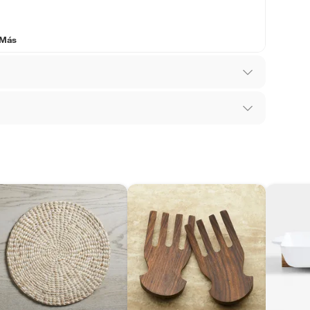
 Más
los recibes para hacer una devolución.
 diferentes, otras con restricciones y algunas
son:
edores tienen:
ros productos para asfalto, hormigón, albañilería.
tros productos para asfalto.
ésticos, tecnología, línea blanca, colchones, muebles,