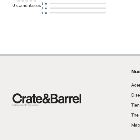
3
0
comentarios
2
1
Nue
Acer
Dise
Tie
The
Mapa