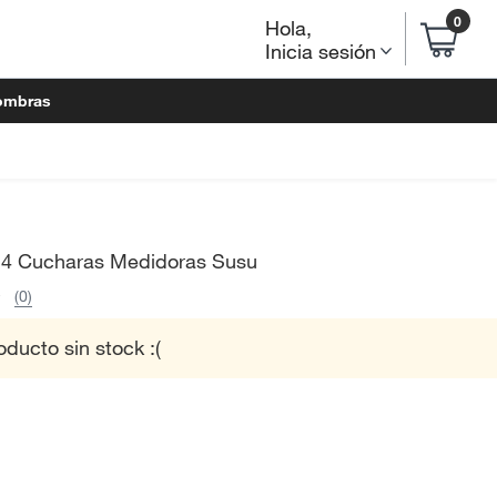
0
Hola
,
Inicia sesión
ombras
 4 Cucharas Medidoras Susu
(0)
oducto sin stock :(