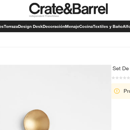
es
Terraza
Design Desk
Decoración
Menaje
Cocina
Textiles y Baño
Alf
Set De
Pr