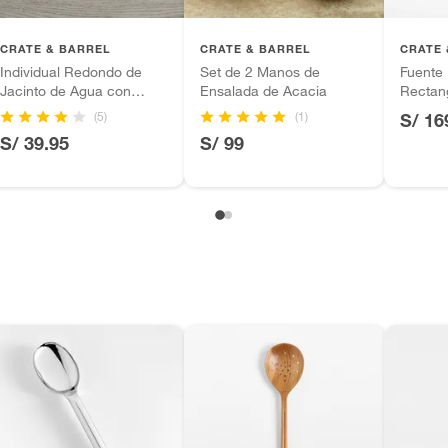
inión
CRATE & BARREL
CRATE & BARREL
CRATE 
Individual Redondo de
Set de 2 Manos de
Fuente
Jacinto de Agua con
Ensalada de Acacia
Rectan
Acabado Lavado Blanco
table C
(5)
(1)
S/ 16
, suplementos alimenticios, vitaminas.
Mader
S/ 39.95
S/ 99
as de baño con señales de uso, sin empaques, etiquetas o