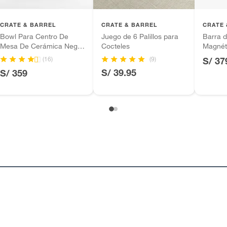
as
inión
CRATE & BARREL
CRATE & BARREL
CRATE 
Bowl Para Centro De
Juego de 6 Palillos para
Barra 
Mesa De Cerámica Negra
Cocteles
Magnét
De 3 Patas
Acacia 
(9)
(16)
S/ 37
, suplementos alimenticios, vitaminas.
S/ 39.95
S/ 359
as de baño con señales de uso, sin empaques, etiquetas o