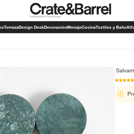
es
Terraza
Design Desk
Decoración
Menaje
Cocina
Textiles y Baño
Alf
Salvam
Pr