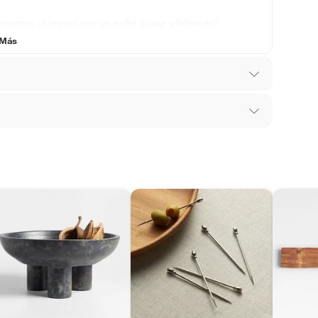
limentos - Limpiar con un paño suave y húmedo",
 Más
los recibes para hacer una devolución.
 diferentes, otras con restricciones y algunas
son:
edores tienen:
ros productos para asfalto, hormigón, albañilería.
do de una sola pieza
tros productos para asfalto.
ésticos, tecnología, línea blanca, colchones, muebles,