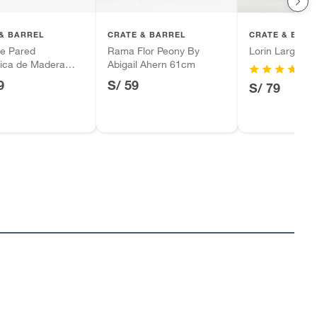
& BARREL
CRATE & BARREL
CRATE & BARR
de Pared
Rama Flor Peony By
Lorin Large Ta
ica de Madera
Abigail Ahern 61cm
para Cuchillos
9
S/ 59
S/ 79