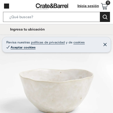
Inicia sesión
S
e
l
Ingresa tu ubicación
a
o
r
c
Revisa nuestras
políticas de privacidad
y
de
cookies
c
C
a
Aceptar cookies
e
h
r
t
r
B
a
i
r
a
o
r
n
-
i
c
o
n