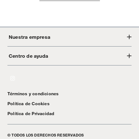
Nuestra empresa
Centro de ayuda
Acerca de Crate
Tiendas
Cambios y devoluciones
Libro de Reclamaciones
Términos y condiciones
Textos Legales
Política de Cookies
Política de Privacidad
© TODOS LOS DERECHOS RESERVADOS