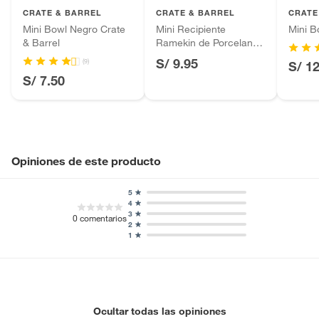
CRATE & BARREL
CRATE & BARREL
CRATE
Baterías de auto.
Mini Bowl Negro Crate
Mini Recipiente
Mini 
Motocicletas y bicicletas motorizadas.
& Barrel
Ramekin de Porcelana
Licores y cigarros electrónicos.
Blanca
S/ 9.95
(9)
S/ 1
S/ 7.50
Opiniones de este producto
5
4
3
0
comentarios
2
1
Ocultar todas las opiniones