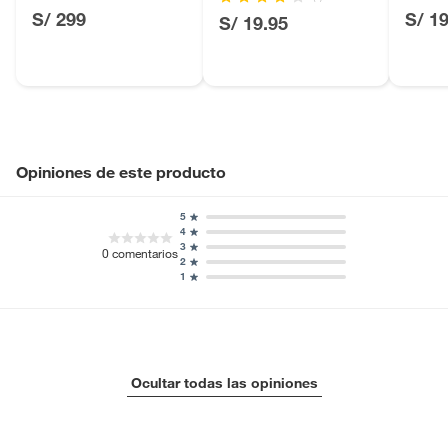
Licores y cigarros electrónicos.
Cuchil
S/ 299
S/ 1
S/ 19.95
Opiniones de este producto
5
4
3
0
comentarios
2
1
Ocultar todas las opiniones