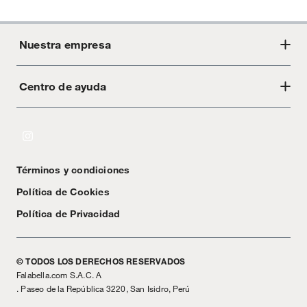
Nuestra empresa
Centro de ayuda
Acerca de Crate
Tiendas
Cambios y devoluciones
Libro de Reclamaciones
Términos y condiciones
Textos Legales
Política de Cookies
Política de Privacidad
© TODOS LOS DERECHOS RESERVADOS
Falabella.com S.A.C. A
. Paseo de la República 3220, San Isidro, Perú