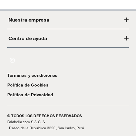
Nuestra empresa
Centro de ayuda
Acerca de Crate
Tiendas
Cambios y devoluciones
Libro de Reclamaciones
Términos y condiciones
Textos Legales
Política de Cookies
Política de Privacidad
© TODOS LOS DERECHOS RESERVADOS
Falabella.com S.A.C. A
. Paseo de la República 3220, San Isidro, Perú