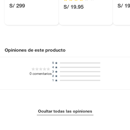
Licores y cigarros electrónicos.
Cuchil
S/ 299
S/ 1
S/ 19.95
Opiniones de este producto
5
4
3
0
comentarios
2
1
Ocultar todas las opiniones