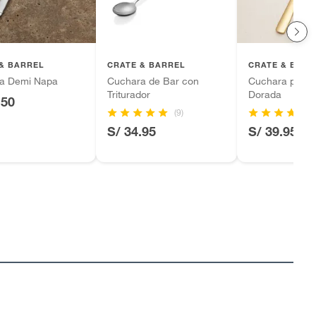
& BARREL
CRATE & BARREL
CRATE & BARR
a Demi Napa
Cuchara de Bar con
Cuchara para S
Triturador
Dorada
.50
(9)
S/ 34.95
S/ 39.95