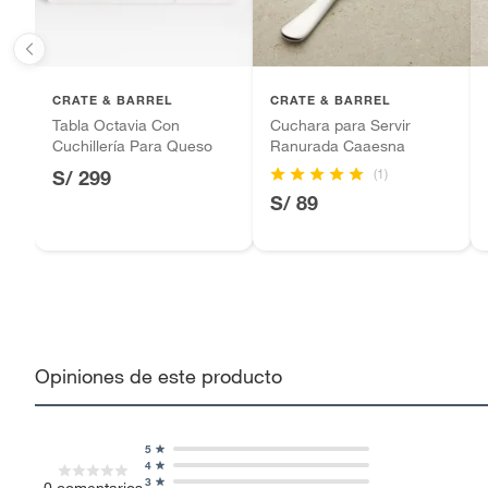
CRATE & BARREL
CRATE & BARREL
Tabla Octavia Con
Cuchara para Servir
Cuchillería Para Queso
Ranurada Caaesna
(1)
S/ 299
S/ 89
Opiniones de este producto
5
4
3
0
comentarios