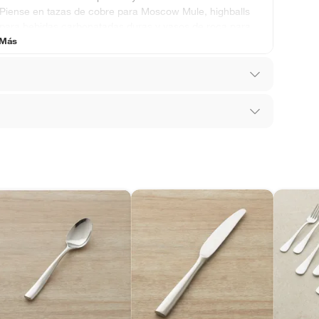
Piense en tazas de cobre para Moscow Mule, highballs
para bebidas carbonatadas duras y vasos de roca para
 Más
mezclas a base de whisky.
cero inoxidable
los recibes para hacer una devolución.
 diferentes, otras con restricciones y algunas
son:
edores tienen:
ros productos para asfalto, hormigón, albañilería.
ra lavavajillas,Duradero
do
tros productos para asfalto.
ésticos, tecnología, línea blanca, colchones, muebles,