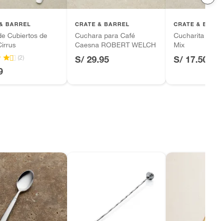
& BARREL
CRATE & BARREL
CRATE & BARR
e Cubiertos de
Cuchara para Café
Cucharita para
irrus
Caesna ROBERT WELCH
Mix
(2)
S/ 29.95
S/ 17.50
9