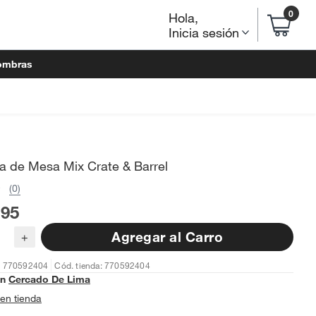
0
Hola
,
Inicia sesión
ombras
a de Mesa Mix Crate & Barrel
(0)
.95
Agregar al Carro
+
: 770592404
Cód. tienda: 770592404
en
Cercado De Lima
en tienda