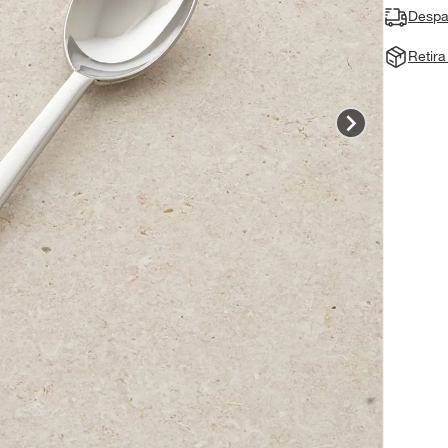
Despa
Retir