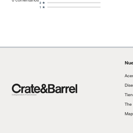
2
1
Nue
Acer
Dise
Tie
The
Mapa