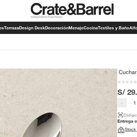
es
Terraza
Design Desk
Decoración
Menaje
Cocina
Textiles y Baño
Alf
Cuchar
S/ 29
−
Código
Entrega 
Stock 