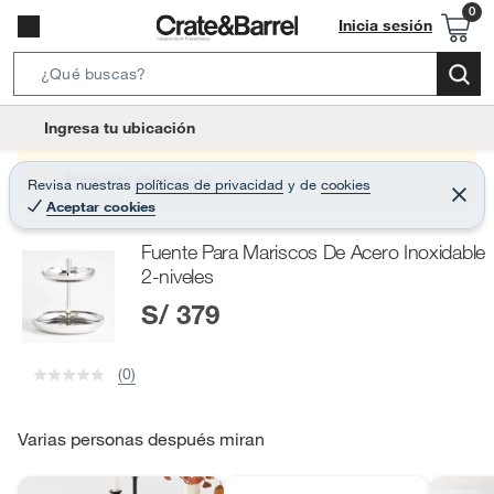
Inicia sesión
S
e
l
Ingresa tu ubicación
a
o
r
c
Producto sin stock :(
Revisa nuestras
políticas de privacidad
y
de
cookies
c
C
a
Aceptar cookies
e
h
r
t
r
B
Fuente Para Mariscos De Acero Inoxidable
a
i
r
a
2-niveles
o
r
S/ 379
n
-
i
(0)
c
o
Varias personas después miran
n