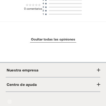
4
3
0
comentarios
2
1
Ocultar todas las opiniones
Nuestra empresa
Centro de ayuda
Acerca de Crate
Tiendas
Cambios y devoluciones