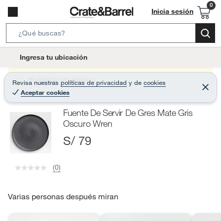
Inicia sesión
S
e
l
Ingresa tu ubicación
a
o
r
c
Producto sin stock :(
Revisa nuestras
políticas de privacidad
y
de
cookies
c
C
a
Aceptar cookies
e
h
r
t
r
B
Fuente De Servir De Gres Mate Gris
a
i
r
a
Oscuro Wren
o
r
S/ 79
n
-
i
(0)
c
o
Varias personas después miran
n