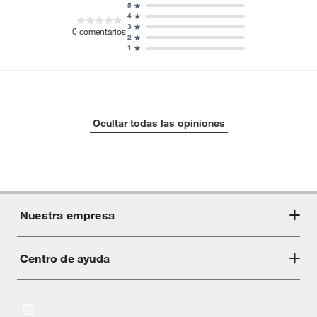
5
4
3
0
comentarios
2
1
Ocultar todas las opiniones
Nuestra empresa
Centro de ayuda
Acerca de Crate
Tiendas
Cambios y devoluciones