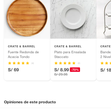
CRATE & BARREL
CRATE & BARREL
CRATE
Fuente Redonda de
Plato para Ensalada
Bandej
Acacia Tondo
Staccato
2 Nive
Cambr
(4)
(2)
S/ 69
S/ 8.99
S/ 1
-70%
S/ 29.95
Opiniones de este producto