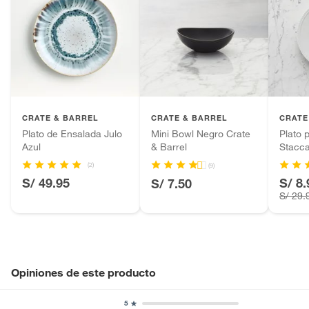
CRATE & BARREL
CRATE & BARREL
CRATE
Plato de Ensalada Julo
Mini Bowl Negro Crate
Plato 
Azul
& Barrel
Stacca
(2)
(9)
S/ 49.95
S/ 8.
S/ 7.50
S/ 29.
Opiniones de este producto
5