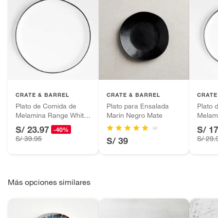
CRATE & BARREL
CRATE & BARREL
CRATE
Plato de Comida de
Plato para Ensalada
Plato 
Melamina Range White
Marin Negro Mate
Melam
(por Leanne Ford)
(por L
S/ 23.97
S/ 1
(4)
-40%
S/ 39.95
S/ 29.
S/ 39
Más opciones similares