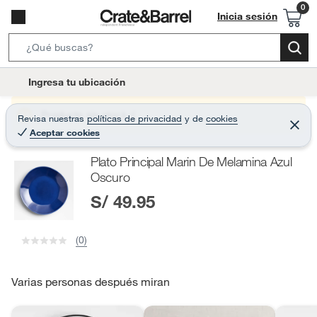
Inicia sesión
S
e
l
Ingresa tu ubicación
a
o
r
c
Producto sin stock :(
Revisa nuestras
políticas de privacidad
y
de
cookies
c
C
a
Aceptar cookies
e
h
r
t
r
B
Plato Principal Marin De Melamina Azul
a
i
r
a
Oscuro
o
r
S/ 49.95
n
-
i
(0)
c
o
Varias personas después miran
n