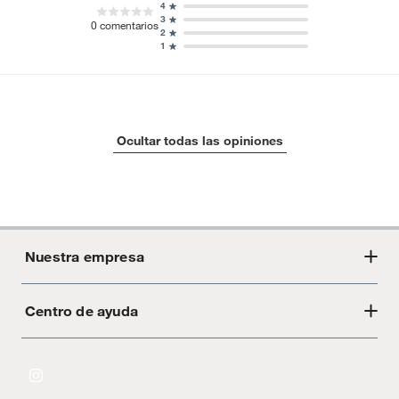
4
3
0
comentarios
2
1
Ocultar todas las opiniones
Nuestra empresa
Centro de ayuda
Acerca de Crate
Tiendas
Cambios y devoluciones