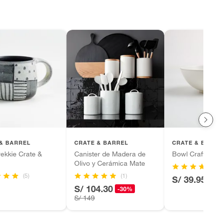
& BARREL
CRATE & BARREL
CRATE & BARR
ekkie Crate &
Canister de Madera de
Bowl Craft Lin
Olivo y Cerámica Mate
(5)
(1)
S/ 39.95
S/ 104.30
-30%
S/ 149