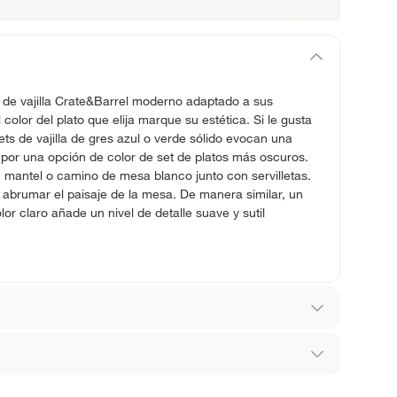
t de vajilla Crate&Barrel moderno adaptado a sus
 color del plato que elija marque su estética. Si le gusta
sets de vajilla de gres azul o verde sólido evocan una
por una opción de color de set de platos más oscuros.
 mantel o camino de mesa blanco junto con servilletas.
 abrumar el paisaje de la mesa. De manera similar, un
or claro añade un nivel de detalle suave y sutil
los recibes para hacer una devolución.