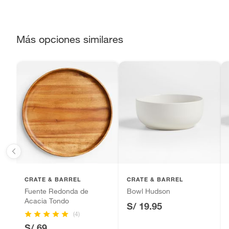
Apto para microondas
No
Alimentos, bebidas, fórmulas y leches para bebés.
Productos hechos a medida.
Más opciones similares
Pinturas de color a pedido.
Plantas.
Productos que hayan sido previamente instalados.
Baterías de auto.
Motocicletas y bicicletas motorizadas.
Licores y cigarros electrónicos.
CRATE & BARREL
CRATE & BARREL
Fuente Redonda de
Bowl Hudson
Acacia Tondo
S/ 19.95
(4)
S/ 69