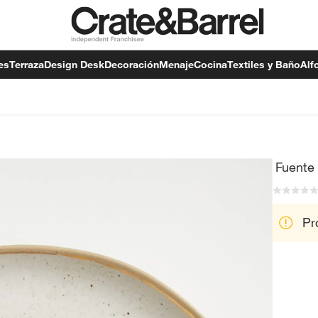
es
Terraza
Design Desk
Decoración
Menaje
Cocina
Textiles y Baño
Alf
Fuente
Pr