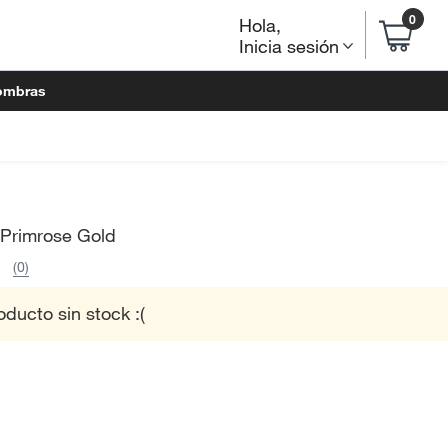
0
Hola
,
Inicia sesión
ombras
 Primrose Gold
(0)
oducto sin stock :(