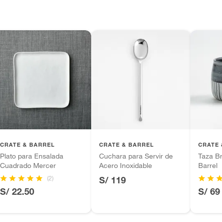
l
 diferentes, otras con restricciones y algunas
son:
edores tienen:
ros productos para asfalto, hormigón, albañilería.
tros productos para asfalto.
ésticos, tecnología, línea blanca, colchones, muebles,
a
inión
CRATE & BARREL
CRATE & BARREL
CRATE 
Plato para Ensalada
Cuchara para Servir de
Taza Br
Cuadrado Mercer
Acero Inoxidable
Barrel
(2)
S/ 119
, suplementos alimenticios, vitaminas.
S/ 22.50
S/ 69
as de baño con señales de uso, sin empaques, etiquetas o