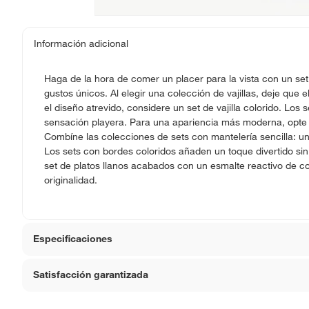
Información adicional
Haga de la hora de comer un placer para la vista con un se
gustos únicos. Al elegir una colección de vajillas, deje que el
el diseño atrevido, considere un set de vajilla colorido. Los 
sensación playera. Para una apariencia más moderna, opte 
Combíne las colecciones de sets con mantelería sencilla: un
Los sets con bordes coloridos añaden un toque divertido sin
set de platos llanos acabados con un esmalte reactivo de col
originalidad.
Especificaciones
Satisfacción garantizada
Apto para horno
No
La mayoría de los productos tienen
30 días desde que 