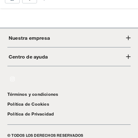
Nuestra empresa
Centro de ayuda
Acerca de Crate
Tiendas
Cambios y devoluciones
Libro de Reclamaciones
Términos y condiciones
Textos Legales
Política de Cookies
Política de Privacidad
© TODOS LOS DERECHOS RESERVADOS