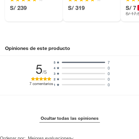
Licores y cigarros electrónicos.
S/ 239
S/ 319
S/ 7
S/ 17.
Opiniones de este producto
7
5
5
0
4
/5
0
3
0
2
7
comentarios
0
1
Ocultar todas las opiniones
Ordenar por:
Mejores evaluaciones