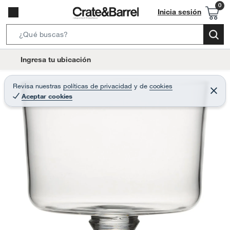
Inicia sesión
S
e
l
Ingresa tu ubicación
a
o
r
c
Revisa nuestras
políticas de privacidad
y
de
cookies
c
C
a
Aceptar cookies
e
h
r
t
r
B
a
i
r
a
o
r
n
-
i
c
o
n