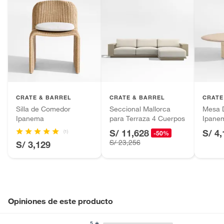
CRATE & BARREL
CRATE & BARREL
CRATE
Silla de Comedor
Seccional Mallorca
Mesa 
Ipanema
para Terraza 4 Cuerpos
Ipane
S/ 11,628
S/ 4
(1)
-50%
S/ 23,256
S/ 3,129
Opiniones de este producto
5