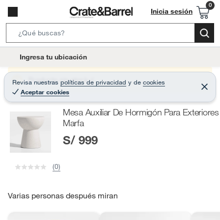
Inicia sesión
S
e
l
Ingresa tu ubicación
a
o
r
c
Producto sin stock :(
Revisa nuestras
políticas de privacidad
y
de
cookies
c
C
a
Aceptar cookies
e
h
r
t
r
B
Mesa Auxiliar De Hormigón Para Exteriores
a
i
r
a
Marfa
o
r
S/ 999
n
-
i
(0)
c
o
Varias personas después miran
n