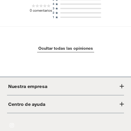
4
3
0
comentarios
2
1
Ocultar todas las opiniones
Nuestra empresa
Centro de ayuda
Acerca de Crate
Tiendas
Cambios y devoluciones