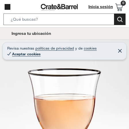
Inicia sesión
S
e
l
Ingresa tu ubicación
a
o
r
c
Revisa nuestras
políticas de privacidad
y
de
cookies
c
C
a
Aceptar cookies
e
h
r
t
r
B
a
i
r
a
o
r
n
-
i
c
o
n