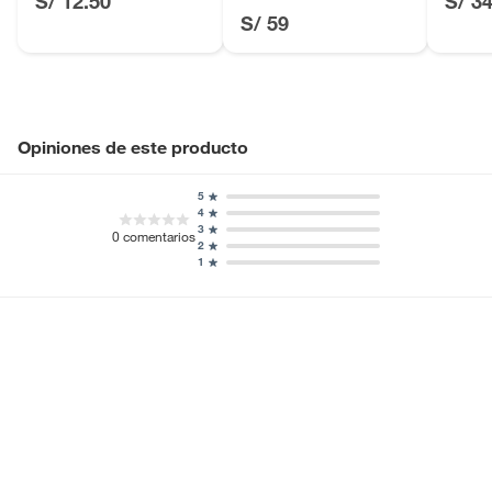
S/ 12.50
S/ 3
S/ 59
Opiniones de este producto
5
4
3
0
comentarios
2
1
Ocultar todas las opiniones