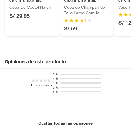
CRATE & BARREL
CRATE & BARREL
CRATE
Baterías de auto.
Copa De Cóctel Hatch
Copa de Champán de
Vaso 
Tallo Largo Camille
Motocicletas y bicicletas motorizadas.
S/ 29.95
Licores y cigarros electrónicos.
(3)
S/ 1
S/ 59
Opiniones de este producto
5
4
3
0
comentarios
2
1
Ocultar todas las opiniones