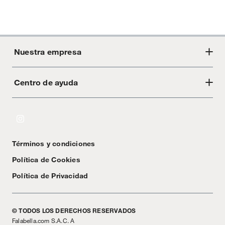
Nuestra empresa
Centro de ayuda
Acerca de Crate
Tiendas
Cambios y devoluciones
Libro de Reclamaciones
Términos y condiciones
Textos Legales
Política de Cookies
Política de Privacidad
© TODOS LOS DERECHOS RESERVADOS
Falabella.com S.A.C. A