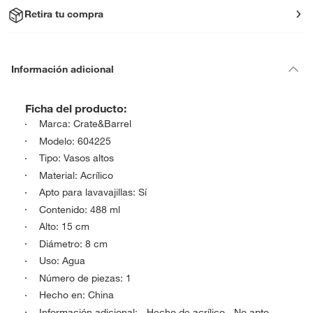
Retira tu compra
Información adicional
Ficha del producto:
Marca: Crate&Barrel
Modelo: 604225
Tipo: Vasos altos
Material: Acrílico
Apto para lavavajillas: Sí
Contenido: 488 ml
Alto: 15 cm
Diámetro: 8 cm
Uso: Agua
Número de piezas: 1
Hecho en: China
Información adicional: - Hecho de acrílico - No apto