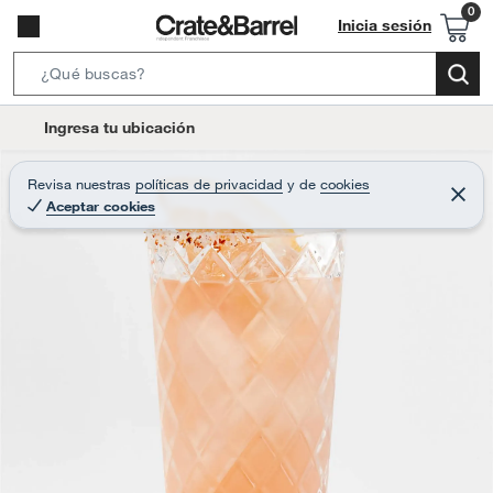
Inicia sesión
S
e
l
Ingresa tu ubicación
a
o
r
c
Revisa nuestras
políticas de privacidad
y
de
cookies
c
C
a
Aceptar cookies
e
h
r
t
r
B
a
i
r
a
o
r
n
-
i
c
o
n