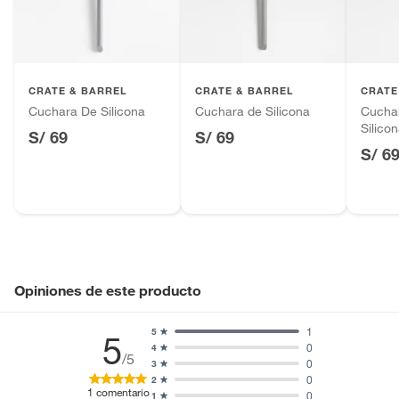
Productos hechos a medida.
Pinturas de color a pedido.
Plantas.
Productos que hayan sido previamente instalados.
CRATE & BARREL
CRATE & BARREL
CRATE
Baterías de auto.
Cuchara De Silicona
Cuchara de Silicona
Cucha
Motocicletas y bicicletas motorizadas.
Silico
S/ 69
S/ 69
Licores y cigarros electrónicos.
S/ 6
Opiniones de este producto
1
5
5
0
4
/5
0
3
0
2
1
comentario
0
1