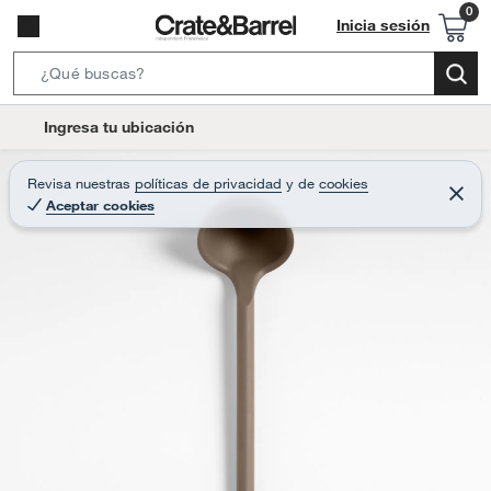
Inicia sesión
S
e
l
Ingresa tu ubicación
a
o
r
c
Revisa nuestras
políticas de privacidad
y
de
cookies
c
C
a
Aceptar cookies
e
h
r
t
r
B
a
i
r
a
o
r
n
-
i
c
o
n