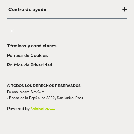
Centro de ayuda
Acerca de Crate
Tiendas
Cambios y devoluciones
Libro de Reclamaciones
Términos y condiciones
Textos Legales
Política de Cookies
Política de Privacidad
© TODOS LOS DERECHOS RESERVADOS
Falabella.com S.A.C. A
. Paseo de la República 3220, San Isidro, Perú
Powered by