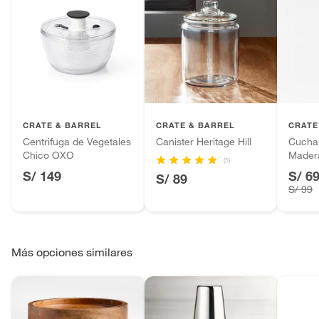
CRATE & BARREL
CRATE & BARREL
CRATE
Centrifuga de Vegetales
Canister Heritage Hill
Cucha
Chico OXO
Mader
(5)
S/ 149
S/ 6
S/ 89
S/ 99
Más opciones similares