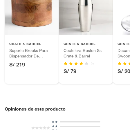
CRATE & BARREL
CRATE & BARREL
CRATE
Soporte Brooks Para
Coctelera Boston Ss
Decant
Dispensador De
Crate & Barrel
Swoo
Bebidas
S/ 219
(1)
S/ 79
S/ 2
Opiniones de este producto
5
4