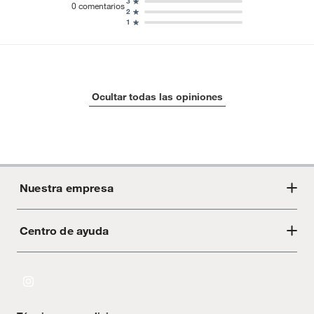
3
0
comentarios
2
1
Ocultar todas las opiniones
Nuestra empresa
Centro de ayuda
Acerca de Crate
Tiendas
Cambios y devoluciones
Libro de Reclamaciones