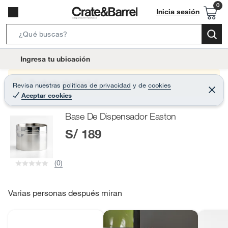
Inicia sesión
S
e
l
Ingresa tu ubicación
a
o
r
c
Producto sin stock :(
Revisa nuestras
políticas de privacidad
y
de
cookies
c
C
a
Aceptar cookies
e
h
r
t
r
B
Base De Dispensador Easton
a
i
r
a
S/ 189
o
r
n
-
(0)
i
c
o
Varias personas después miran
n